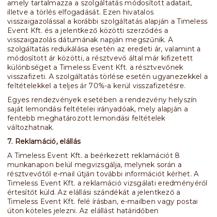
amely tartalmazza a szolgáltatás módosított adatait,
illetve a törlés elfogadását. Ezen hivatalos
visszaigazolással a korábbi szolgáltatás alapján a Timeless
Event Kft. és a jelentkező közötti szerződés a
visszaigazolás dátumának napján megszűnik. A
szolgáltatás redukálása esetén az eredeti ár, valamint a
módosított ár közötti, a résztvevő által már kifizetett
különbséget a Timeless Event Kft. a résztvevőnek
visszafizeti. A szolgáltatás törlése esetén ugyanezekkel a
feltételekkel a teljes ár 70%-a kerül visszafizetésre.
Egyes rendezvények esetében a rendezvény helyszín
saját lemondási feltételei irányadóak, mely alapján a
fentebb meghatározott lemondási feltételek
változhatnak.
7. Reklamáció, elállás
A Timeless Event Kft. a beérkezett reklamációt 8
munkanapon belül megvizsgálja, melynek során a
résztvevőtől e-mail útján további információt kérhet. A
Timeless Event Kft. a reklamáció vizsgálati eredményéről
értesítőt küld. Az elállási szándékát a jelentkező a
Timeless Event Kft. felé írásban, e-mailben vagy postai
úton köteles jelezni. Az elállást határidőben