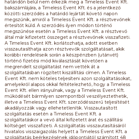
határidőn belül nem érkezik meg a Timeless Event Kft.
bakszámlájára, a Timeless Event Kft. és a jelentkező
közötti szerződés a határidő lejártát követő napon
megszűnik, amiről a Timeless Event Kft. a résztvevőnek
értesítőt küld. A szerződés ilyen módon történő
megszűnése esetén a Timeless Event Kft. a résztvevő
által már kifizetett összeget a résztvevőnek visszafizeti.
A Timeless Event Kft. korlátozhatja, adott esetben
visszautasíthatja azon résztvevők szolgáltatásait, akik
korábbi rendeléseik során a készpénzben (utánvét)
történő fizetési mód kiválasztását követően a
megrendelt szolgáltatást nem vették át a
szolgáltatásban rögzített kiszállítási címen. A Timeless
Event Kft. nem köteles teljesíteni azon szolgáltatásokat,
amelyekről alapos okkal feltételezhető, hogy a Timeless
Event Kft. ellen irányulnak, vagy a Timeless Event Kft.
működését bármilyen szempontból veszélyeztethetik,
illetve a Timeless Event Kft. szerződésszerű teljesítését
akadályozzák vagy ellehetetlenítik. Visszautasított
szolgáltatás esetén a Timeless Event Kft. a
szolgáltatáskor a vevő által kifizetett árat és szállítási
költséget visszafizeti. A szolgáltatás visszautasításáról
hivatalos visszaigazolás helyett a Timeless Event Kft. a
szolgáltatás beérkezésének időpontjától számított 48