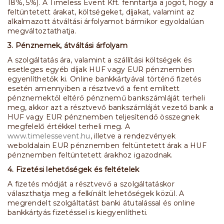
18%, 5%). A Timeless Event Kft. fenntartja a jogot, hogy a
feltüntetett árakat, költségeket, díjakat, valamint az
alkalmazott átváltási árfolyamot bármikor egyoldalúan
megváltoztathatja.
3. Pénznemek, átváltási árfolyam
A szolgáltatás ára, valamint a szállítási költségek és
esetleges egyéb díjak HUF vagy EUR pénznemben
egyenlíthetők ki. Online bankkártyával történő fizetés
esetén amennyiben a résztvevő a fent említett
pénznemektől eltérő pénznemű bankszámláját terheli
meg, akkor azt a résztvevő bankszámláját vezető bank a
HUF vagy EUR pénznemben teljesítendő összegnek
megfelelő értékkel terheli meg. A
www.timelessevent.hu
, illetve a rendezvények
weboldalain EUR pénznemben feltüntetett árak a HUF
pénznemben feltüntetett árakhoz igazodnak.
4. Fizetési lehetőségek és feltételek
A fizetés módját a résztvevő a szolgáltatáskor
választhatja meg a felkínált lehetőségek közül. A
megrendelt szolgáltatást banki átutalással és online
bankkártyás fizetéssel is kiegyenlítheti.