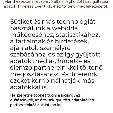
jelentkezéskor a résztvevő által megküldött szolgáltatási
adatok Timeless Event Kft.-hez történő megérkezéséről.
Szolgáltatás módosítása, törlése - A szolgáltatás
kiszállításának megkezdéséről.
Sütiket és más technológiát
Szolgáltatás korlátozása - A szolgáltatás
visszautasításáról, a szolgáltatás függő státuszba
használunk a weboldal
kerüléséről.
működéséhez, statisztikához,
Reklamáció - A reklamáció vizsgálatának eredményéről.
Elállás - A résztvevő elállási nyilatkozatának Timeless
a tartalmak és hirdetések,
Event Kft.-hez történő megérkezéséről. A visszaigazolás
ajánlatok személyre
egy olyan, a Timeless Event Kft. által a résztvevőnek a
szabásához, és az így gyűjtött
résztvevő által megadott e-mail címre küldött e-mail, ami
joghatást keletkeztet: vagy létrehozza a Timeless Event
adatok média-, hirdető- és
Kft. és a résztvevő közötti szerződést, vagy megszünteti
elemző partnereinkkel történő
azt.
megosztásához. Partnereink
Szolgáltatás - A regisztrációért felelős személy által
küldött „visszaigazolás” a Timeless Event Kft. és a
ezeket kombinálhatják más
jelentkező közötti szerződés létrejöttéről.
adatokkal is.
Szolgáltatás módosítása, törlése.
​12. Hírlevél
Ha szeretne többet tudni a jogairól, az
Az egyes rendezvények weboldal hírlevél szolgáltatás
eljárásainkról, az általunk gyűjtött adatokról és
mindenki számára elérhető. A regisztrált résztvevők a
partnereinkről, kattintson ide!
regisztráció során jelezhetnek e szolgáltatás