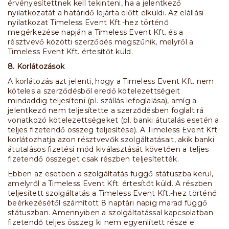
érvényesítettnek kell tekinteni, ha a jelentkező
nyilatkozatát a határidő lejárta előtt elküldi. Az elállási
nyilatkozat Timeless Event Kft.-hez történő
megérkezése napján a Timeless Event Kft. és a
résztvevő közötti szerződés megszűnik, melyről a
Timeless Event Kft. értesítőt küld.
8. Korlátozások
A korlátozás azt jelenti, hogy a Timeless Event Kft. nem
köteles a szerződésből eredő kötelezettségeit
mindaddig teljesíteni (pl. szállás lefoglalása), amíg a
jelentkező nem teljesítette a szerződésben foglalt rá
vonatkozó kötelezettségeket (pl. banki átutalás esetén a
teljes fizetendő összeg teljesítése). A Timeless Event Kft.
korlátozhatja azon résztvevők szolgáltatásait, akik banki
átutalásos fizetési mód kiválasztását követően a teljes
fizetendő összeget csak részben teljesítették.
Ebben az esetben a szolgáltatás függő státuszba kerül,
amelyről a Timeless Event Kft. értesítőt küld. A részben
teljesített szolgáltatás a Timeless Event Kft.-hez történő
beérkezésétől számított 8 naptári napig marad függő
státuszban. Amennyiben a szolgáltatással kapcsolatban
fizetendő teljes összeg ki nem egyenlített része e