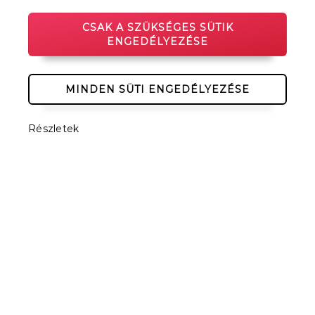
igénybevételére. A hírlevél szolgáltatásról minden
résztvevő bármikor leiratkozhat. Ez történhet a
CSAK A SZÜKSÉGES SÜTIK
hírlevélben elhelyezett hírlevélről leiratkozás link
ENGEDÉLYEZÉSE
segítségével, a Timeless Event Kft. küldött e-mail vagy
postai levél segítségével.
MINDEN SÜTI ENGEDÉLYEZÉSE
Részletek
Copyright © 2026 Timeless Event Kft.
Fizetési partnerünk:
Általános szerződési feltételek
|
Adatkezelési tájékoztató
|
Cookie
tájékoztató