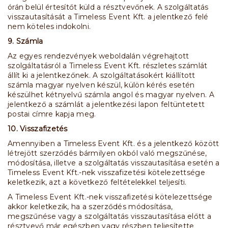
órán belül értesítőt küld a résztvevőnek. A szolgáltatás
visszautasítását a Timeless Event Kft. a jelentkező felé
nem köteles indokolni.
9. Számla
Az egyes rendezvények weboldalán végrehajtott
szolgáltatásról a Timeless Event Kft. részletes számlát
állít ki a jelentkezőnek. A szolgáltatásokért kiállított
számla magyar nyelven készül, külön kérés esetén
készülhet kétnyelvű számla angol és magyar nyelven. A
jelentkező a számlát a jelentkezési lapon feltüntetett
postai címre kapja meg.
10. Visszafizetés
Amennyiben a Timeless Event Kft. és a jelentkező között
létrejött szerződés bármilyen okból való megszűnése,
módosítása, illetve a szolgáltatás visszautasítása esetén a
Timeless Event Kft.-nek visszafizetési kötelezettsége
keletkezik, azt a következő feltételekkel teljesíti.
A Timeless Event Kft.-nek visszafizetési kötelezettsége
akkor keletkezik, ha a szerződés módosítása,
megszűnése vagy a szolgáltatás visszautasítása előtt a
résztvevő már egészben vagy részben teljesítette