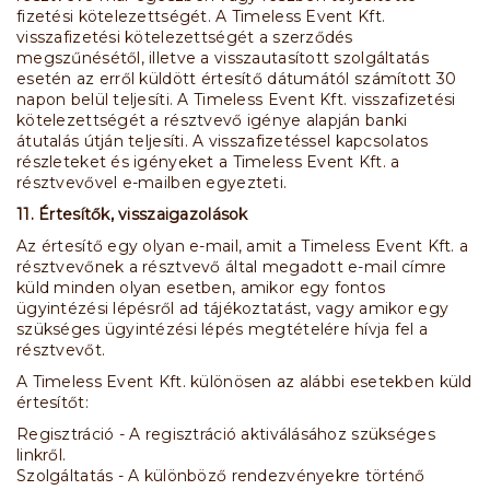
fizetési kötelezettségét. A Timeless Event Kft.
visszafizetési kötelezettségét a szerződés
megszűnésétől, illetve a visszautasított szolgáltatás
esetén az erről küldött értesítő dátumától számított 30
napon belül teljesíti. A Timeless Event Kft. visszafizetési
kötelezettségét a résztvevő igénye alapján banki
átutalás útján teljesíti. A visszafizetéssel kapcsolatos
részleteket és igényeket a Timeless Event Kft. a
résztvevővel e-mailben egyezteti.
11. Értesítők, visszaigazolások
Az értesítő egy olyan e-mail, amit a Timeless Event Kft. a
résztvevőnek a résztvevő által megadott e-mail címre
küld minden olyan esetben, amikor egy fontos
ügyintézési lépésről ad tájékoztatást, vagy amikor egy
szükséges ügyintézési lépés megtételére hívja fel a
résztvevőt.
A Timeless Event Kft. különösen az alábbi esetekben küld
értesítőt:
Regisztráció - A regisztráció aktiválásához szükséges
linkről.
Szolgáltatás - A különböző rendezvényekre történő