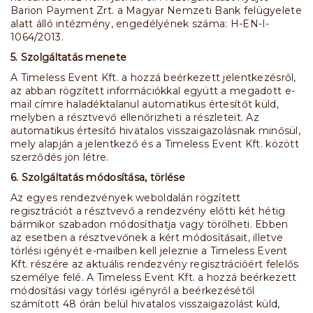
Barion Payment Zrt. a Magyar Nemzeti Bank felügyelete
alatt álló intézmény, engedélyének száma: H-EN-I-
1064/2013.
5. Szolgáltatás menete
A Timeless Event Kft. a hozzá beérkezett jelentkezésről,
az abban rögzített információkkal együtt a megadott e-
mail címre haladéktalanul automatikus értesítőt küld,
melyben a résztvevő ellenőrizheti a részleteit. Az
automatikus értesítő hivatalos visszaigazolásnak minősül,
mely alapján a jelentkező és a Timeless Event Kft. között
szerződés jön létre.
6. Szolgáltatás módosítása, törlése
Az egyes rendezvények weboldalán rögzített
regisztrációt a résztvevő a rendezvény előtti két hétig
bármikor szabadon módosíthatja vagy törölheti. Ebben
az esetben a résztvevőnek a kért módosításait, illetve
törlési igényét e-mailben kell jeleznie a Timeless Event
Kft. részére az aktuális rendezvény regisztrációért felelős
személye felé. A Timeless Event Kft. a hozzá beérkezett
módosítási vagy törlési igényről a beérkezésétől
számított 48 órán belül hivatalos visszaigazolást küld,