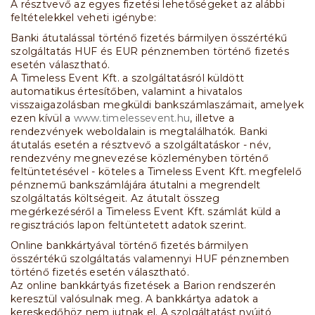
A résztvevő az egyes fizetési lehetőségeket az alábbi
feltételekkel veheti igénybe:
Banki átutalással történő fizetés bármilyen összértékű
szolgáltatás HUF és EUR pénznemben történő fizetés
esetén választható.
A Timeless Event Kft. a szolgáltatásról küldött
automatikus értesítőben, valamint a hivatalos
visszaigazolásban megküldi bankszámlaszámait, amelyek
ezen kívül a
www.timelessevent.hu
, illetve a
rendezvények weboldalain is megtalálhatók. Banki
átutalás esetén a résztvevő a szolgáltatáskor - név,
rendezvény megnevezése közleményben történő
feltüntetésével - köteles a Timeless Event Kft. megfelelő
pénznemű bankszámlájára átutalni a megrendelt
szolgáltatás költségeit. Az átutalt összeg
megérkezéséről a Timeless Event Kft. számlát küld a
regisztrációs lapon feltüntetett adatok szerint.
Online bankkártyával történő fizetés bármilyen
összértékű szolgáltatás valamennyi HUF pénznemben
történő fizetés esetén választható.
Az online bankkártyás fizetések a Barion rendszerén
keresztül valósulnak meg. A bankkártya adatok a
kereskedőhöz nem jutnak el. A szolgáltatást nyújtó