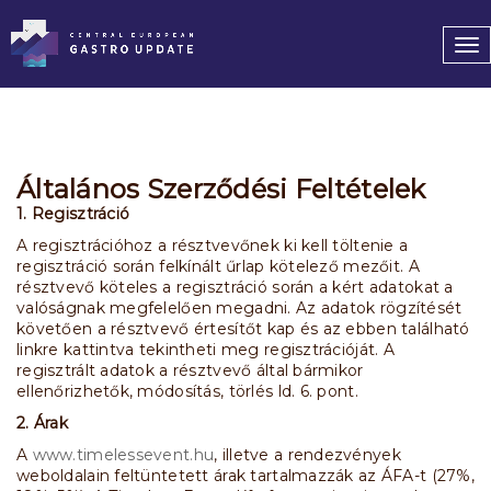
To
nav
Általános Szerződési Feltételek
1. Regisztráció
A regisztrációhoz a résztvevőnek ki kell töltenie a
regisztráció során felkínált űrlap kötelező mezőit. A
résztvevő köteles a regisztráció során a kért adatokat a
valóságnak megfelelően megadni. Az adatok rögzítését
követően a résztvevő értesítőt kap és az ebben található
linkre kattintva tekintheti meg regisztrációját. A
regisztrált adatok a résztvevő által bármikor
ellenőrizhetők, módosítás, törlés ld. 6. pont.
2. Árak
A
www.timelessevent.hu
, illetve a rendezvények
weboldalain feltüntetett árak tartalmazzák az ÁFA-t (27%,