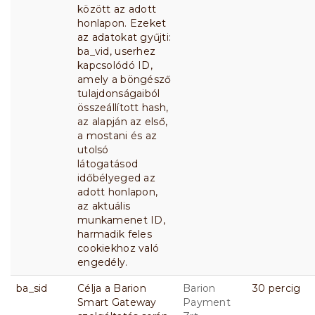
között az adott
honlapon. Ezeket
az adatokat gyűjti:
ba_vid, userhez
kapcsolódó ID,
amely a böngésző
tulajdonságaiból
összeállított hash,
az alapján az első,
a mostani és az
utolsó
látogatásod
időbélyeged az
adott honlapon,
az aktuális
munkamenet ID,
harmadik feles
cookiekhoz való
engedély.
ba_sid
Célja a Barion
Barion
30 percig
Smart Gateway
Payment