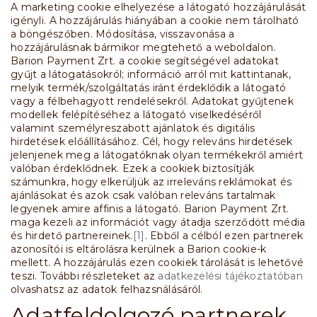
A marketing cookie elhelyezése a látogató hozzájárulását
igényli. A hozzájárulás hiányában a cookie nem tárolható
a böngészőben. Módosítása, visszavonása a
hozzájárulásnak bármikor megtehető a weboldalon.
Barion Payment Zrt. a cookie segítségével adatokat
gyűjt a látogatásokról; információ arról mit kattintanak,
melyik termék/szolgáltatás iránt érdeklődik a látogató
vagy a félbehagyott rendelésekről. Adatokat gyűjtenek
modellek felépítéséhez a látogató viselkedéséről
valamint személyreszabott ajánlatok és digitális
hirdetések előállításához. Cél, hogy releváns hirdetések
jelenjenek meg a látogatóknak olyan termékekről amiért
valóban érdeklődnek. Ezek a cookiek biztosítják
számunkra, hogy elkerüljük az irreleváns reklámokat és
ajánlásokat és azok csak valóban releváns tartalmak
legyenek amire affinis a látogató. Barion Payment Zrt.
maga kezeli az információt vagy átadja szerződött média
és hirdető partnereinek.
[1]
. Ebből a célból ezen partnerek
azonosítói is eltárolásra kerülnek a Barion cookie-k
mellett. A hozzájárulás ezen cookiek tárolását is lehetővé
teszi. További részleteket az
adatkezelési tájékoztatóban
olvashatsz az adatok felhazsnálásáról.
Adatfeldolgozó partnerek