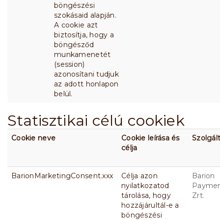
böngészési
szokásaid alapján.
A cookie azt
biztosítja, hogy a
böngésződ
munkamenetét
(session)
azonosítani tudjuk
az adott honlapon
belül.
Statisztikai célú cookiek
Cookie neve
Cookie leírása és
Szolgál
célja
BarionMarketingConsent.xxx
Célja azon
Barion
nyilatkozatod
Payme
tárolása, hogy
Zrt.
hozzájárultál-e a
böngészési