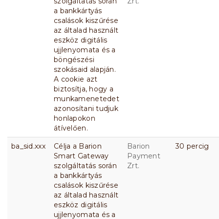
szolgáltatás során
Zrt.
a bankkártyás
csalások kiszűrése
az általad használt
eszköz digitális
ujjlenyomata és a
böngészési
szokásaid alapján.
A cookie azt
biztosítja, hogy a
munkamenetedet
azonosítani tudjuk
honlapokon
átívelően.
ba_sid.xxx
Célja a Barion
Barion
30 percig
Smart Gateway
Payment
szolgáltatás során
Zrt.
a bankkártyás
csalások kiszűrése
az általad használt
eszköz digitális
ujjlenyomata és a