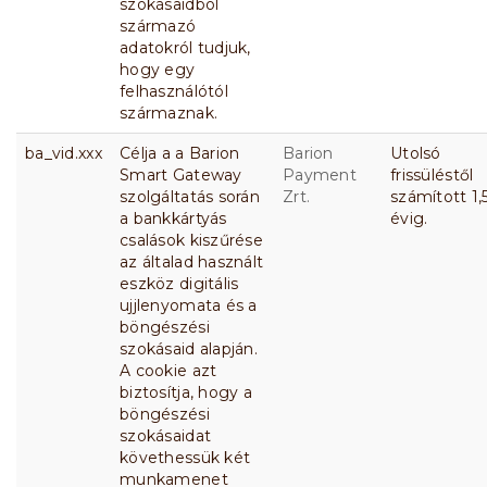
szokásaidból
származó
adatokról tudjuk,
hogy egy
felhasználótól
származnak.
ba_vid.xxx
Célja a a Barion
Barion
Utolsó
Smart Gateway
Payment
frissüléstől
szolgáltatás során
Zrt.
számított 1,
a bankkártyás
évig.
csalások kiszűrése
az általad használt
eszköz digitális
ujjlenyomata és a
böngészési
szokásaid alapján.
A cookie azt
biztosítja, hogy a
böngészési
szokásaidat
követhessük két
munkamenet