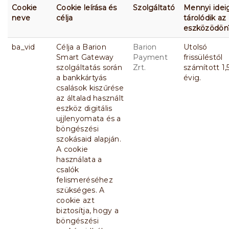
Cookie
Cookie leírása és
Szolgáltató
Mennyi idei
neve
célja
tárolódik az
eszközödön
ba_vid
Célja a Barion
Barion
Utolsó
Smart Gateway
Payment
frissüléstől
szolgáltatás során
Zrt.
számított 1,
a bankkártyás
évig.
csalások kiszűrése
az általad használt
eszköz digitális
ujjlenyomata és a
böngészési
szokásaid alapján.
A cookie
használata a
csalók
felismeréséhez
szükséges. A
cookie azt
biztosítja, hogy a
böngészési