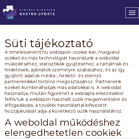
To
nav
Süti tájékoztató
A timelessevent.hu weblapon cookie-kat, magyarul
sütiket és más technológiát használunk a weboldal
működéséhez, statisztikák gyűjtéséhez, a tartalmak és
hirdetések, ajánlatok személyre szabásához, és az így
gyűjtött adatok média-, hirdető- és elemző
partnereinkkel történő megosztásához. Partnereink
ezeket kombinálhatják más adatokkal is. A weboldal
használója, miután figyelmét a weblapra érkezésekor
felhívtuk a weblapon használt sütik megismerésére és
elfogadására, a további használattal kifejezett
hozzájárulását adja a következő sütik használatához.
A weboldal működéshez
elengedhetetlen cookiek