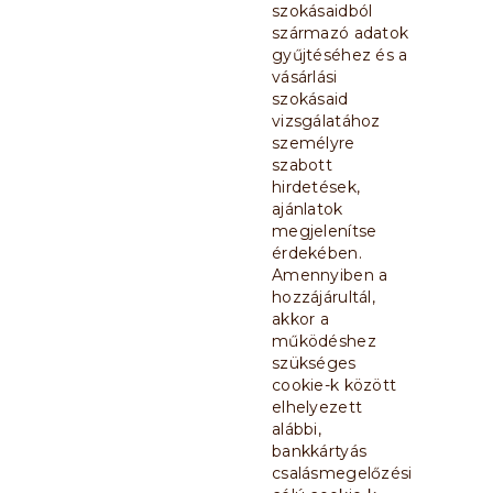
szokásaidból
származó adatok
gyűjtéséhez és a
vásárlási
szokásaid
vizsgálatához
személyre
szabott
hirdetések,
ajánlatok
megjelenítse
érdekében.
Amennyiben a
hozzájárultál,
akkor a
működéshez
szükséges
cookie-k között
elhelyezett
alábbi,
bankkártyás
csalásmegelőzési