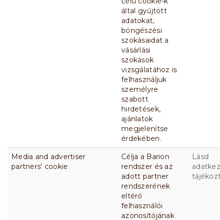
célú cookie-k
által gyűjtött
adatokat,
böngészési
szokásaidat a
vásárlási
szokások
vizsgálatához is
felhasználjuk
személyre
szabott
hirdetések,
ajánlatok
megjelenítse
érdekében.
Media and advertiser
Célja a Barion
Lásd
partners' cookie
rendszer és az
adatkez
adott partner
tájékoz
rendszerének
eltérő
felhasználói
azonosítójának